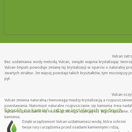
Vulcan zatr
Bez uzdatniania wody metodą Vulcan, związki wapnia krystalizując tworzą
Vulcan-Impuls powoduje zmianę tej krystalizacji w oparciu o naturalny proc
zwartych struktur. Im więcej powstaje takich kryształków, tym mocniejszy 
pył.
Vulcan oczy
Vulcan zmienia naturalną równowagę między krystalizacją a rozpuszczaniem
powstawania. Natomiast naturalne rozpuszczanie się kamienia trwa nadal
Sposób na kamień i rdzę w instalacjach wodnych
Vulcan rozpuszczanie się osadu przebiega szybciej niż jego narastanie.
kamienia.
Dzięki urządzeniom Vulcan uzdatnianiasz wodę, która ochroni
twoje rury i urządzenia przed osadami kamiennymi i rdzą.