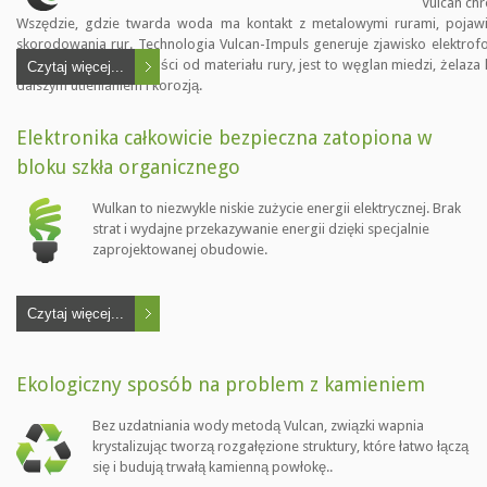
Vulcan chr
Wszędzie, gdzie twarda woda ma kontakt z metalowymi rurami, pojawia
skorodowania rur. Technologia Vulcan-Impuls generuje zjawisko elektro
węglanowa. W zależności od materiału rury, jest to węglan miedzi, żelaza
Czytaj więcej...
dalszym utlenianiem i korozją.
Elektronika całkowicie bezpieczna zatopiona w
bloku szkła organicznego
Wulkan to niezwykle niskie zużycie energii elektrycznej. Brak
strat i wydajne przekazywanie energii dzięki specjalnie
zaprojektowanej obudowie.
Czytaj więcej...
Ekologiczny sposób na problem z kamieniem
Bez uzdatniania wody metodą Vulcan, związki wapnia
krystalizując tworzą rozgałęzione struktury, które łatwo łączą
się i budują trwałą kamienną powłokę..