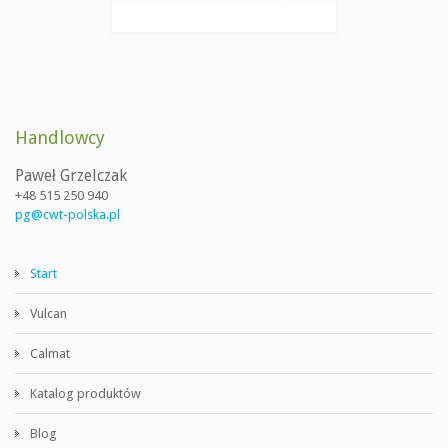
Handlowcy
Paweł Grzelczak
+48 515 250 940
pg@cwt-polska.pl
Start
Vulcan
Calmat
Katalog produktów
Blog