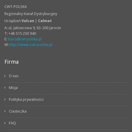
CWT-POLSKA
Regionalny Kanał Dystrybucyjny
Urządzeń
Vulcan
|
Calmat
A: ul. Jałowcowa 9,
63-200 Jarocin
T: +48 515 250 940
E:
biuro@cwt-polska.pl
W:
http://www.cwt-polska.pl
Firma
O nas
Misja
Polityka prywatności
Ciasteczka
FAQ