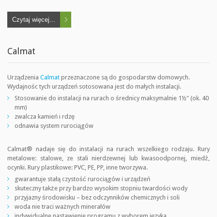
Czytaj więcej...
Calmat
Urządzenia
Calmat
przeznaczone są do gospodarstw domowych.
Wydajnośc tych urządzeń sotosowana jest do małych instalacji.
Stosowanie do instalacji na rurach o średnicy maksymalnie 1½" (ok. 40
mm)
zwalcza kamień i rdzę
odnawia system rurociągów
Calmat® nadaje się do instalacji na rurach wszelkiego rodzaju. Rury
metalowe: stalowe, ze stali nierdzewnej lub kwasoodpornej, miedź,
ocynki. Rury plastikowe: PVC, PE, PP, inne tworzywa.
gwarantuje stałą czystość rurociągów i urządzeń
skuteczny także przy bardzo wysokim stopniu twardości wody
przyjazny środowisku – bez odczynników chemicznych i soli
woda nie traci ważnych minerałów
indywidualne nastawienie programu z wyborem języka